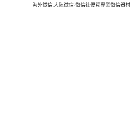
大陸抓姦
主旨